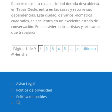
Recorre desde tu casa la ciudad dorada descubierta
en Tebas Oeste, entra en las casas y recorre sus
dependencias. Esta ciudad, de varios kilómetros
cuadrados, se encuentra en un excelente estado de
conservación. En ella vivieron los artistas y artesanos
que trabajaron...
Página 1 de 9
1
2
3
4
5
...
»
Última »
@Herishef
Aviso Legal
Política de privacidad
Política de cookies
Buscar: