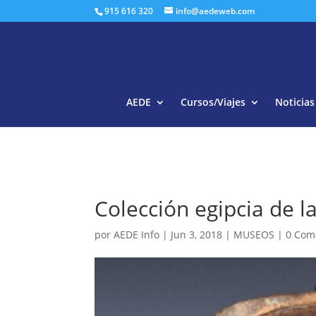
915 616 320
info@aedeweb.com
AEDE
Cursos/Viajes
Noticias
Colección egipcia de 
por
AEDE Info
|
Jun 3, 2018
|
MUSEOS
|
0 Com