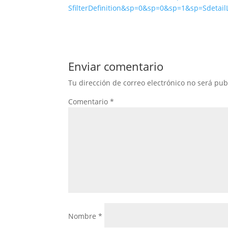
SfilterDefinition&sp=0&sp=0&sp=1&sp=Sdeta
Enviar comentario
Tu dirección de correo electrónico no será pub
Comentario
*
Nombre
*