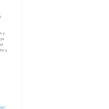
s
n y
uya
por
dos y
&sp=