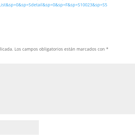
ilList&sp=0&sp=Sdetail&sp=0&sp=F&sp=S10023&sp=S5
licada.
Los campos obligatorios están marcados con
*