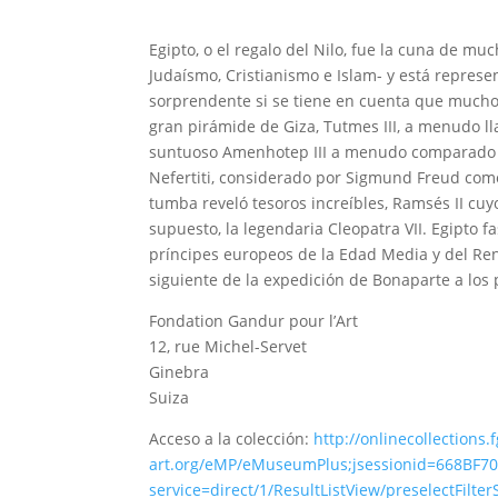
Egipto, o el regalo del Nilo, fue la cuna de mu
Judaísmo, Cristianismo e Islam- y está represe
sorprendente si se tiene en cuenta que muchos
gran pirámide de Giza, Tutmes III, a menudo l
suntuoso Amenhotep III a menudo comparado co
Nefertiti, considerado por Sigmund Freud como
tumba reveló tesoros increíbles, Ramsés II cu
supuesto, la legendaria Cleopatra VII. Egipto 
príncipes europeos de la Edad Media y del Ren
siguiente de la expedición de Bonaparte a los 
Fondation Gandur pour l’Art
12, rue Michel-Servet
Ginebra
Suiza
Acceso a la colección:
http://onlinecollections.f
art.org/eMP/eMuseumPlus;jsessionid=668BF
service=direct/1/ResultListView/preselectFilt