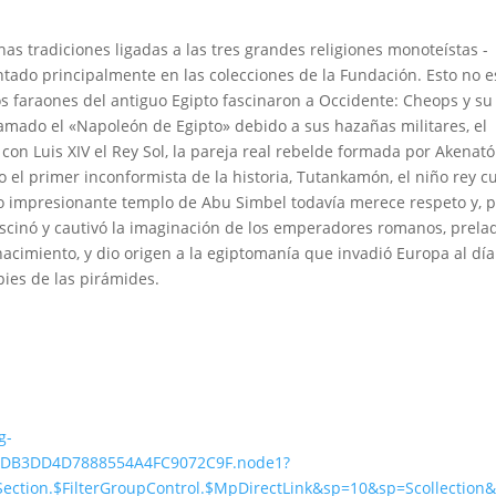
chas tradiciones ligadas a las tres grandes religiones monoteístas -
ntado principalmente en las colecciones de la Fundación. Esto no e
 faraones del antiguo Egipto fascinaron a Occidente: Cheops y su
lamado el «Napoleón de Egipto» debido a sus hazañas militares, el
n Luis XIV el Rey Sol, la pareja real rebelde formada por Akenató
 el primer inconformista de la historia, Tutankamón, el niño rey c
yo impresionante templo de Abu Simbel todavía merece respeto y, 
fascinó y cautivó la imaginación de los emperadores romanos, prela
acimiento, y dio origen a la egiptomanía que invadió Europa al día
pies de las pirámides.
g-
70DB3DD4D7888554A4FC9072C9F.node1?
erSection.$FilterGroupControl.$MpDirectLink&sp=10&sp=Scollection