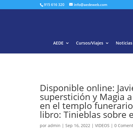
915 616 320
info@aedeweb.com
AEDE
Cursos/Viajes
Noticias
Disponible online: Jav
superstición y Magia 
en el templo funerario
libro: Tinieblas sobre e
por
admin
|
Sep 16, 2022
|
VIDEOS
|
0 Coment