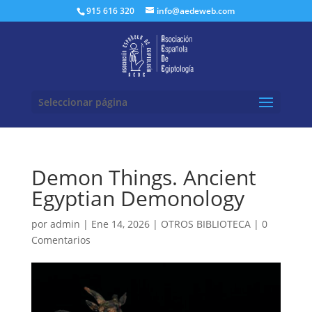
Buscar:
915 616 320
info@aedeweb.com
Seleccionar página
Demon Things. Ancient
Egyptian Demonology
por
admin
|
Ene 14, 2026
|
OTROS BIBLIOTECA
|
0
Comentarios