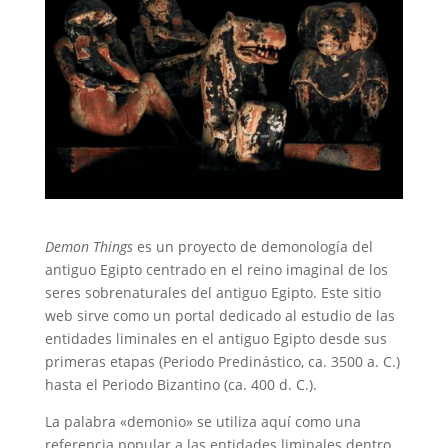
Demon Things
es un proyecto de demonología del
antiguo Egipto centrado en el reino imaginal de los
seres sobrenaturales del antiguo Egipto. Este sitio
web sirve como un portal dedicado al estudio de las
entidades liminales en el antiguo Egipto desde sus
primeras etapas (Periodo Predinástico, ca. 3500 a. C.)
hasta el Periodo Bizantino (ca. 400 d. C.).
La palabra «demonio» se utiliza aquí como una
referencia popular a las entidades liminales dentro