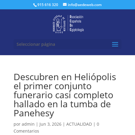
Buscar:
915 616 320
info@aedeweb.com
Seleccionar página
Descubren en Heliópolis
el primer conjunto
funerario casi completo
hallado en la tumba de
Panehesy
por
admin
|
Jun 3, 2026
|
ACTUALIDAD
|
0
Comentarios