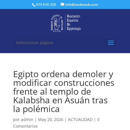
Buscar:
915 616 320
info@aedeweb.com
Seleccionar página
Egipto ordena demoler y
modificar construcciones
frente al templo de
Kalabsha en Asuán tras
la polémica
por
admin
|
May 20, 2026
|
ACTUALIDAD
|
0
Comentarios