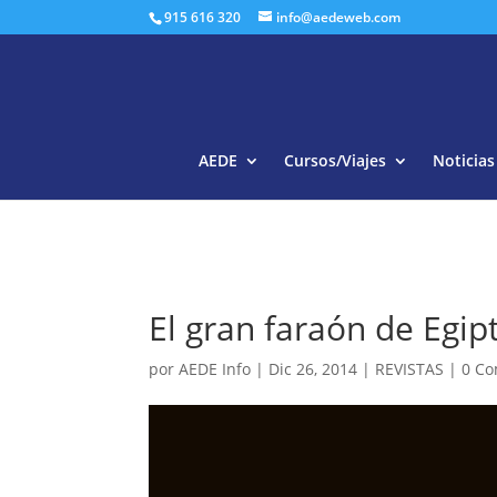
915 616 320
info@aedeweb.com
AEDE
Cursos/Viajes
Noticias
El gran faraón de Egip
por
AEDE Info
|
Dic 26, 2014
|
REVISTAS
|
0 Co