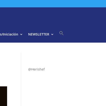
s/Iniciación
NEWSLETTER
Buscar:
Botón de búsqueda
@Herishef