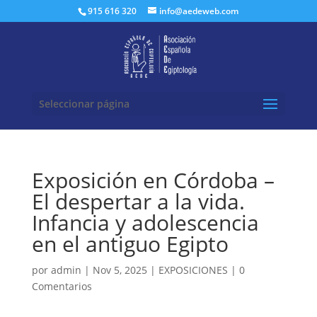
Buscar:
915 616 320
info@aedeweb.com
Seleccionar página
Exposición en Córdoba –
El despertar a la vida.
Infancia y adolescencia
en el antiguo Egipto
por
admin
|
Nov 5, 2025
|
EXPOSICIONES
|
0
Comentarios