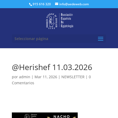
Buscar:
915 616 320
info@aedeweb.com
Seleccionar página
@Herishef 11.03.2026
por
admin
|
Mar 11, 2026
|
NEWSLETTER
|
0
Comentarios