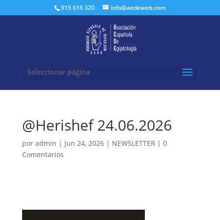
Buscar:
915 616 320
info@aedeweb.com
Seleccionar página
@Herishef 24.06.2026
por
admin
|
Jun 24, 2026
|
NEWSLETTER
|
0
Comentarios