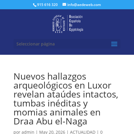
Buscar:
915 616 320
info@aedeweb.com
Seleccionar página
Nuevos hallazgos
arqueológicos en Luxor
revelan ataúdes intactos,
tumbas inéditas y
momias animales en
Draa Abu el-Naga
por
admin
|
May 20, 2026
|
ACTUALIDAD
|
0