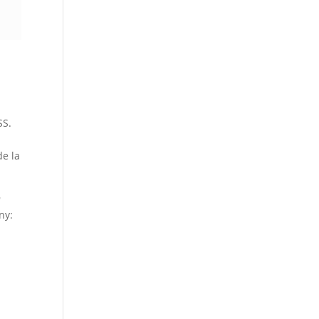
SS.
de la
n
ny: