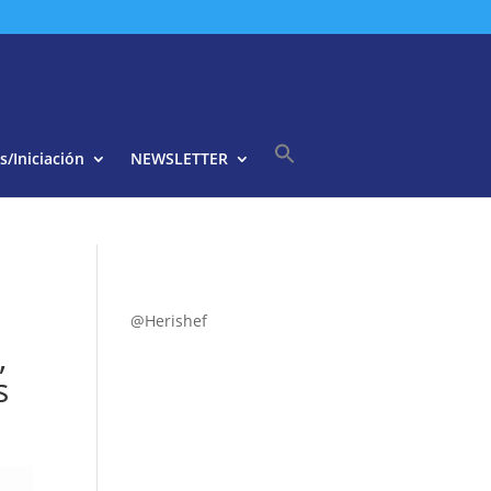
s/Iniciación
NEWSLETTER
Buscar:
Botón de búsqueda
@Herishef
,
s