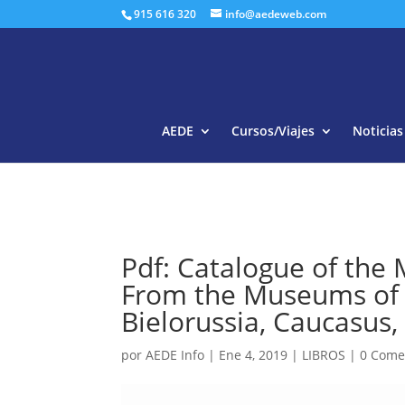
915 616 320
info@aedeweb.com
AEDE
Cursos/Viajes
Noticias
Pdf: Catalogue of the
From the Museums of t
Bielorussia, Caucasus,
por
AEDE Info
|
Ene 4, 2019
|
LIBROS
|
0 Come