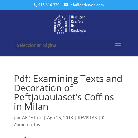
Buscar:
915 616 320
info@aedeweb.com
Seleccionar página
Pdf: Examining Texts and
Decoration of
Peftjauauiaset’s Coffins
in Milan
por
AEDE Info
|
Ago 25, 2018
|
REVISTAS
|
0
Comentarios