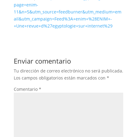
page=enim-
11&n=5&utm_source=feedburner&utm_medium=em
ail&utm_campaign=Feed%3A+enim+%28ENIM+-
+Une+revue+d%27egyptologie+sur+internet%29
Enviar comentario
Tu dirección de correo electrónico no será publicada.
Los campos obligatorios están marcados con
*
Comentario
*