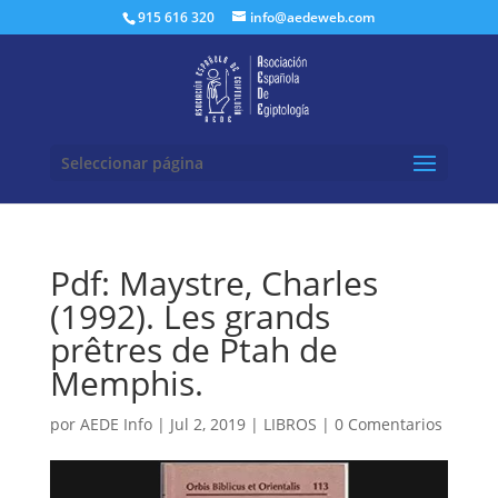
Buscar:
915 616 320
info@aedeweb.com
Seleccionar página
Pdf: Maystre, Charles
(1992). Les grands
prêtres de Ptah de
Memphis.
por
AEDE Info
|
Jul 2, 2019
|
LIBROS
|
0 Comentarios