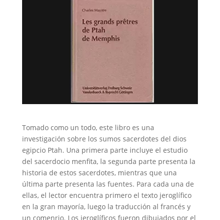
Tomado como un todo, este libro es una
investigación sobre los sumos sacerdotes del dios
egipcio Ptah. Una primera parte incluye el estudio
del sacerdocio menfita, la segunda parte presenta la
historia de estos sacerdotes, mientras que una
última parte presenta las fuentes. Para cada una de
ellas, el lector encuentra primero el texto jeroglífico
en la gran mayoría, luego la traducción al francés y
un comenrio. Los jeroglíficos fueron dibujados por el