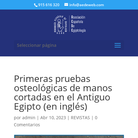
Buscar:
915 616 320
info@aedeweb.com
Seleccionar página
Primeras pruebas
osteológicas de manos
cortadas en el Antiguo
Egipto (en inglés)
por
admin
|
Abr 10, 2023
|
REVISTAS
|
0
Comentarios