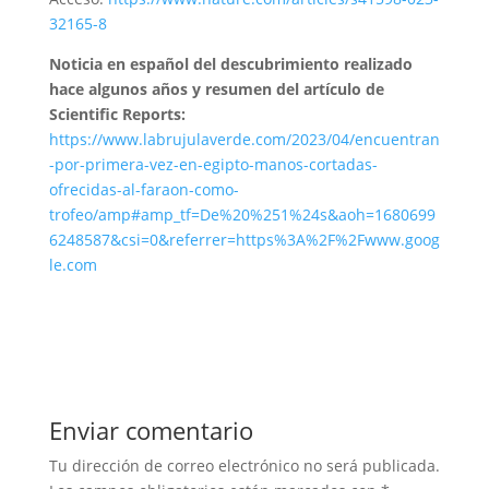
32165-8
Noticia en español del descubrimiento realizado
hace algunos años y resumen del artículo de
Scientific Reports:
https://www.labrujulaverde.com/2023/04/encuentran
-por-primera-vez-en-egipto-manos-cortadas-
ofrecidas-al-faraon-como-
trofeo/amp#amp_tf=De%20%251%24s&aoh=1680699
6248587&csi=0&referrer=https%3A%2F%2Fwww.goog
le.com
Enviar comentario
Tu dirección de correo electrónico no será publicada.