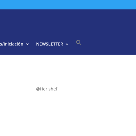
s/Iniciación
NEWSLETTER
Buscar:
Botón de búsqueda
@Herishef