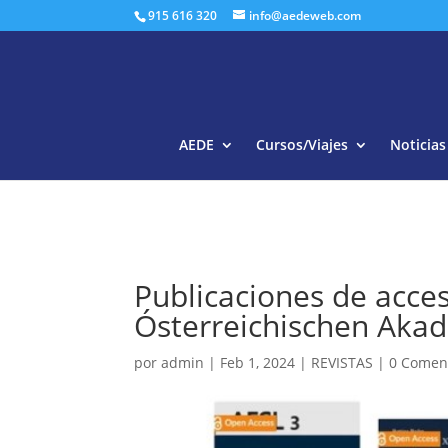
915 616 320
info@aedeweb.com
AEDE
Cursos/Viajes
Noticias
Publicaciones de acces
Ósterreichischen Aka
por
admin
|
Feb 1, 2024
|
REVISTAS
|
0 Comen