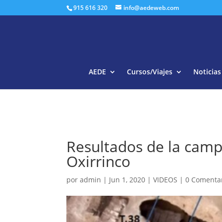
915 616 320
info@aedeweb.com
AEDE
Cursos/Viajes
Noticias
Resultados de la camp
Oxirrinco
por
admin
|
Jun 1, 2020
|
VIDEOS
|
0 Comenta