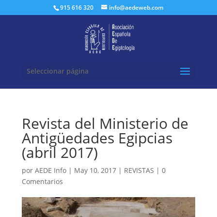
Buscar:
915 616 320
info@aedeweb.com
Seleccionar página
Revista del Ministerio de
Antigüedades Egipcias
(abril 2017)
por
AEDE Info
|
May 10, 2017
|
REVISTAS
|
0
Comentarios