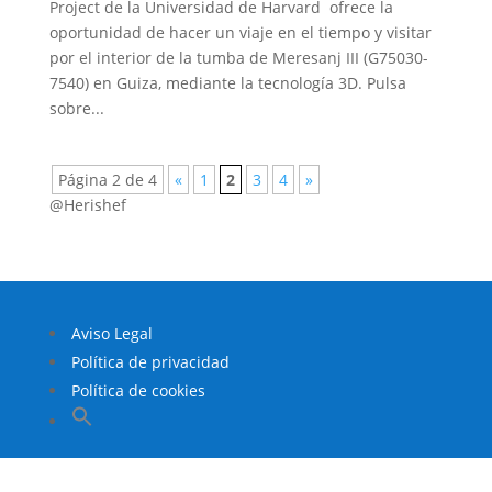
Project de la Universidad de Harvard ofrece la
oportunidad de hacer un viaje en el tiempo y visitar
por el interior de la tumba de Meresanj III (G75030-
7540) en Guiza, mediante la tecnología 3D. Pulsa
sobre...
Página 2 de 4
«
1
2
3
4
»
@Herishef
Aviso Legal
Política de privacidad
Política de cookies
Buscar:
Botón de búsqueda