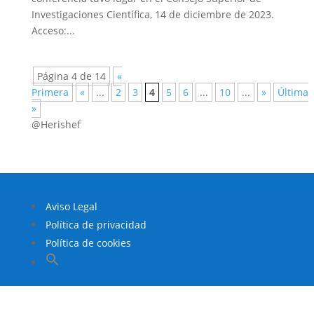
Investigaciones Científica, 14 de diciembre de 2023.
Acceso:...
Página 4 de 14
«
Primera
«
...
2
3
4
5
6
...
10
...
»
Última
»
@Herishef
Aviso Legal
Política de privacidad
Política de cookies
Buscar:
Botón de búsqueda