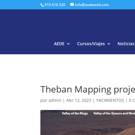
915 616 320
info@aedeweb.com
AEDE
Cursos/Viajes
Noticias
Theban Mapping project
por
admin
|
Abr 12, 2023
|
YACIMIENTOS
|
0 