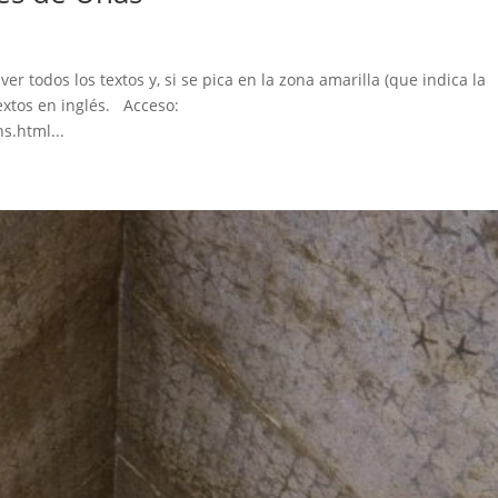
r todos los textos y, si se pica en la zona amarilla (que indica la
textos en inglés. Acceso:
s.html...