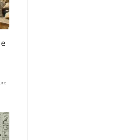
he
ture