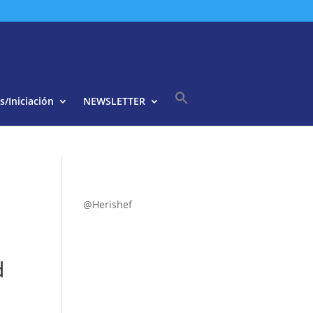
s/Iniciación
NEWSLETTER
Buscar:
Botón de búsqueda
@Herishef
d