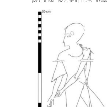
por
AEDE Info
|
Dic 25, 2018
|
LIBROS
|
0 Come