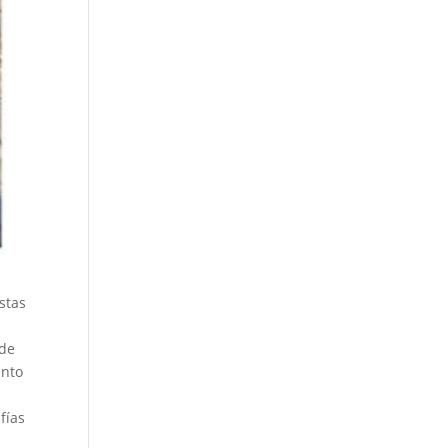
stas
 de
unto
fías