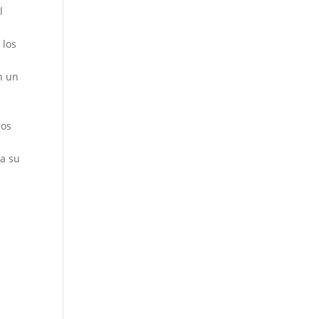
l
 los
n un
cos
ra su