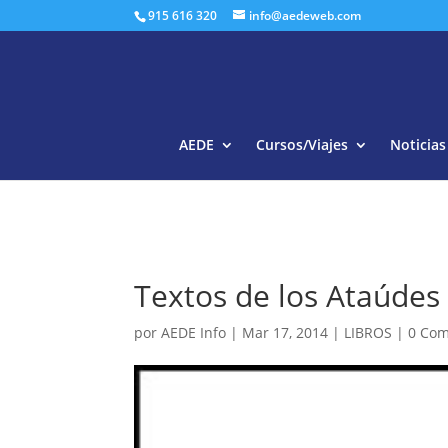
915 616 320
info@aedeweb.com
AEDE
Cursos/Viajes
Noticias
Textos de los Ataúdes
por
AEDE Info
|
Mar 17, 2014
|
LIBROS
|
0 Com