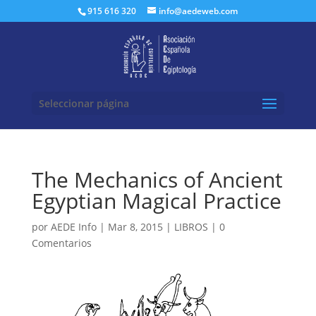
Buscar:
915 616 320
info@aedeweb.com
Seleccionar página
The Mechanics of Ancient
Egyptian Magical Practice
por
AEDE Info
|
Mar 8, 2015
|
LIBROS
|
0
Comentarios