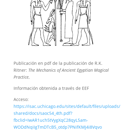
Publicación en pdf de la publicación de R.K.
Ritner:
The Mechanics of Ancient Egyptian Magical
Practice
,
Información obtenida a través de EEF
Acceso:
https://isac.uchicago.edu/sites/default/files/uploads/
shared/docs/saoc54_4th.pdf?
fbclid=IwAR1uch5tVygXqC28qyL5am-
WODdNqiIgTmDTcB5_otdp7PNifKMJ4i8Vqvo