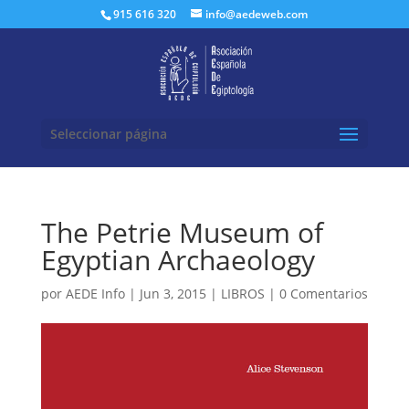
Buscar:
915 616 320
info@aedeweb.com
Seleccionar página
The Petrie Museum of
Egyptian Archaeology
por
AEDE Info
|
Jun 3, 2015
|
LIBROS
|
0 Comentarios