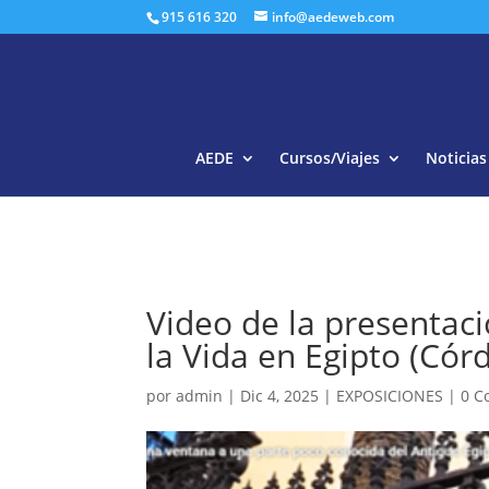
915 616 320
info@aedeweb.com
AEDE
Cursos/Viajes
Noticias
Video de la presentaci
la Vida en Egipto (Cór
por
admin
|
Dic 4, 2025
|
EXPOSICIONES
|
0 C