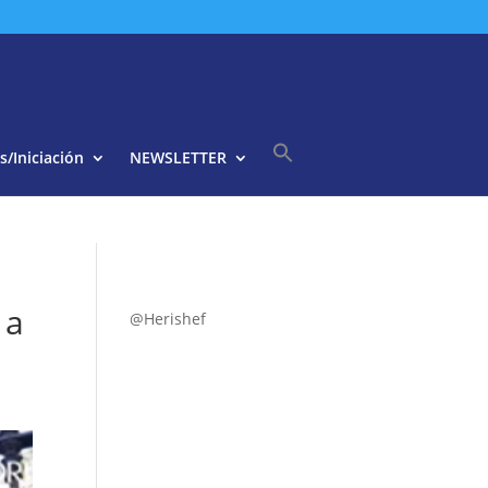
s/Iniciación
NEWSLETTER
Buscar:
Botón de búsqueda
 a
@Herishef