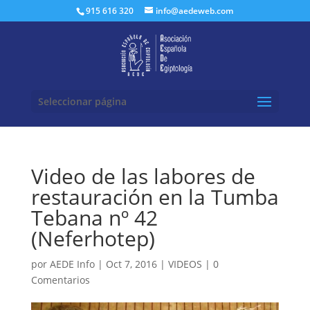
Buscar:
915 616 320
info@aedeweb.com
Seleccionar página
Video de las labores de
restauración en la Tumba
Tebana nº 42
(Neferhotep)
por
AEDE Info
|
Oct 7, 2016
|
VIDEOS
|
0
Comentarios