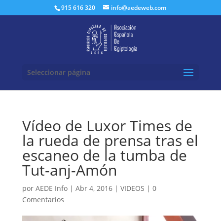
Buscar:
915 616 320
info@aedeweb.com
Seleccionar página
Vídeo de Luxor Times de
la rueda de prensa tras el
escaneo de la tumba de
Tut-anj-Amón
por
AEDE Info
|
Abr 4, 2016
|
VIDEOS
|
0
Comentarios