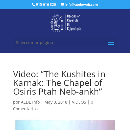
Buscar:
915 616 320
info@aedeweb.com
Seleccionar página
Video: “The Kushites in
Karnak: The Chapel of
Osiris Ptah Neb-ankh”
por
AEDE Info
|
May 3, 2018
|
VIDEOS
|
0
Comentarios