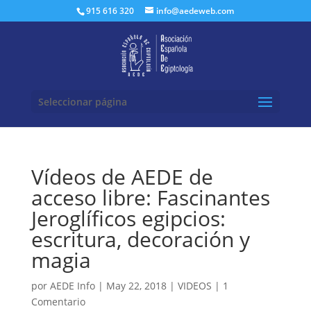
Buscar:
915 616 320
info@aedeweb.com
Seleccionar página
Vídeos de AEDE de
acceso libre: Fascinantes
Jeroglíficos egipcios:
escritura, decoración y
magia
por
AEDE Info
|
May 22, 2018
|
VIDEOS
|
1
Comentario