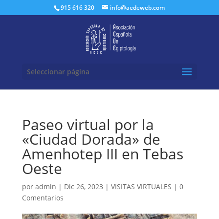
Buscar:
915 616 320
info@aedeweb.com
Seleccionar página
Paseo virtual por la
«Ciudad Dorada» de
Amenhotep III en Tebas
Oeste
por
admin
|
Dic 26, 2023
|
VISITAS VIRTUALES
|
0
Comentarios