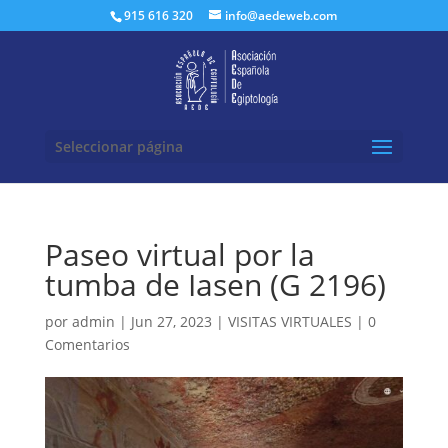
Buscar:
915 616 320
info@aedeweb.com
Seleccionar página
Paseo virtual por la
tumba de Iasen (G 2196)
por
admin
|
Jun 27, 2023
|
VISITAS VIRTUALES
|
0
Comentarios