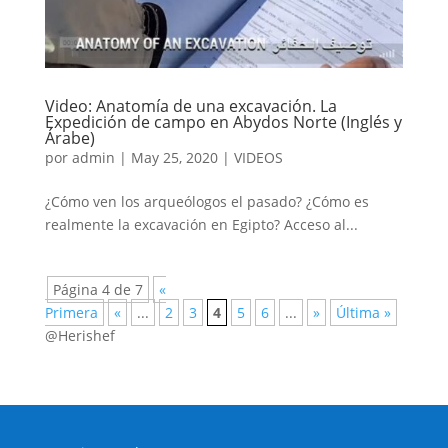
Video: Anatomía de una excavación. La
Expedición de campo en Abydos Norte (Inglés y
Árabe)
por
admin
|
May 25, 2020
|
VIDEOS
¿Cómo ven los arqueólogos el pasado? ¿Cómo es
realmente la excavación en Egipto? Acceso al...
Página 4 de 7
«
Primera
«
...
2
3
4
5
6
...
»
Última »
@Herishef