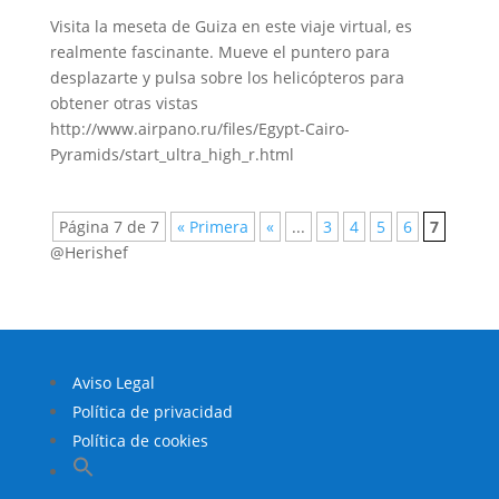
Visita la meseta de Guiza en este viaje virtual, es
realmente fascinante. Mueve el puntero para
desplazarte y pulsa sobre los helicópteros para
obtener otras vistas
http://www.airpano.ru/files/Egypt-Cairo-
Pyramids/start_ultra_high_r.html
Página 7 de 7
« Primera
«
...
3
4
5
6
7
@Herishef
Aviso Legal
Política de privacidad
Política de cookies
Buscar: