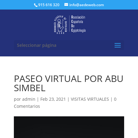
Buscar:
915 616 320
info@aedeweb.com
Seleccionar página
PASEO VIRTUAL POR ABU
SIMBEL
por
admin
|
Feb 23, 2021
|
VISITAS VIRTUALES
|
0
Comentarios