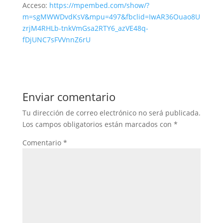
Acceso:
https://mpembed.com/show/?
m=sgMWWDvdKsV&mpu=497&fbclid=IwAR36Ouao8U
zrjM4RHLb-tnkVmGsa2RTY6_azVE48q-
fDjUNC7sFVVnnZ6rU
Enviar comentario
Tu dirección de correo electrónico no será publicada.
Los campos obligatorios están marcados con
*
Comentario
*