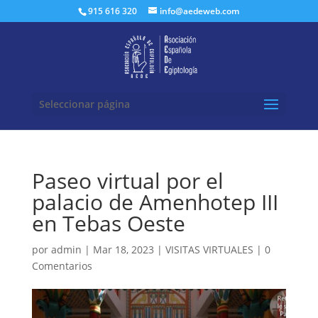
Buscar:
915 616 320
info@aedeweb.com
Seleccionar página
Paseo virtual por el
palacio de Amenhotep III
en Tebas Oeste
por
admin
|
Mar 18, 2023
|
VISITAS VIRTUALES
|
0
Comentarios